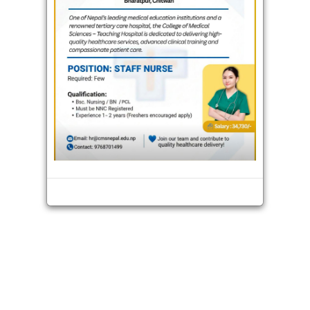
भिडियो
ADVERTISEMENT
अन्तराष्ट्रिय
थप
ADVERTISEMENT
छठ पर्व : उदाउँदो सूर्यलाई अघ्र्य
संवाददाता
सोमबार, कार्तिक १४, २०७९ मा प्रकाशित
ADVERTISEMENT