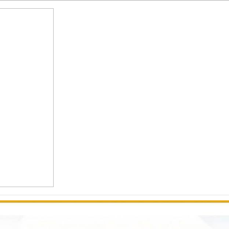
ज
प्रदेश
मनोरञ्जन
विचार
आर्थिक
भिडियो
अन्तराष्
ADVERTISEMENT